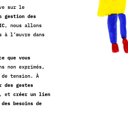
ve sur le
la
gestion des
IC
, nous allons
s à l’œuvre dans
ce que vous
ns non exprimés,
 de tension. À
r des gestes
, et
créer un lien
 des besoins de