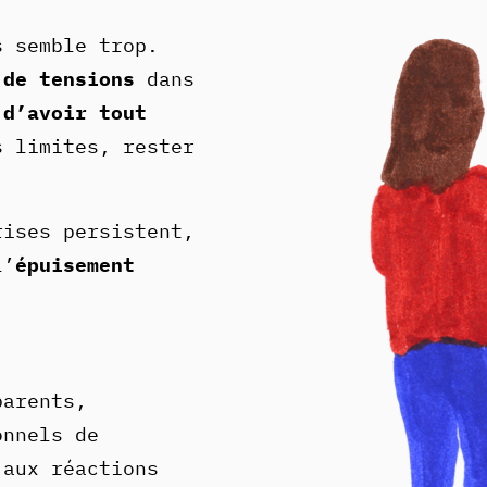
s semble trop.
 de tensions
dans
 d’avoir tout
 limites, rester
rises persistent,
l’
épuisement
arents,
onnels de
aux réactions