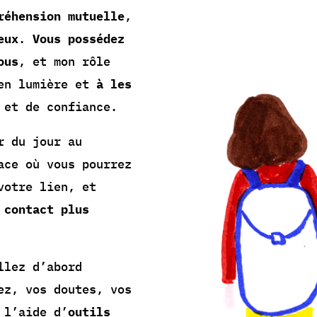
réhension mutuelle
,
eux
.
Vous possédez
ous
, et mon rôle
en lumière et
à les
 et de confiance.
r du jour au
ace où vous pourrez
votre lien, et
 contact plus
llez d’abord
ez, vos doutes, vos
 l’aide d’
outils