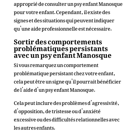
approprié de consulter un psy enfant Manosque
pour votre enfant. Cependant, il existe des
signes et des situations qui peuvent indiquer
qu’une aide professionnelle est nécessaire.
Sortir des comportements
problématiques persistants
avec un p
sy enfant Manosque
Si vous remarquez un comportement
problématique persistant chez votre enfant,
cela peut être un signe qu’il pourrait bénéficier
de l’aide d’un psy enfant Manosque.
Cela peut inclure des problèmes d’agressivité,
d’opposition, de tristesse ou d’anxiété
excessive ou des difficultés relationnelles avec
les autres enfants.