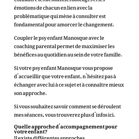
émotions de chacun en lien avec la
problématique qui mène à consulter est
fondamental pour amorcer le changement.
Coupler le psy enfant Manosque avec le
coaching parental permet de maximiser les
bénéfices au quotidien au sein de votre famille.
Si votre psy enfant Manosque vous propose
d’accueillir que votre enfant, n’hésitez pas à
échanger avec lui à ce sujet et à connaître mieux
son approche.
Si vous souhaitez savoir comment se déroulent
mes séances, vous trouverez plus d’infos
ici
.
Quelle approche d’accompagnement pour
votre enfant?
Il existe différentes approches