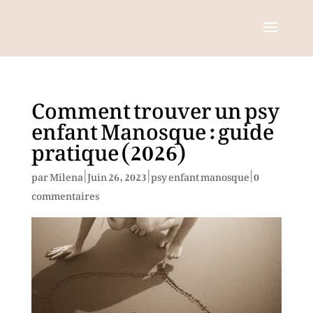
Comment trouver un psy
enfant Manosque : guide
pratique (2026)
par
Milena
|
Juin 26, 2023
|
psy enfant manosque
|
0
commentaires