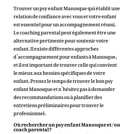
Trouver un psy enfant Manosque qui établit une
relation de confiance avec vous et votre enfant
est essentiel pour un accompagnement réussi.
Le coaching parental peut également être une
alternative pertinente pour soutenir votre
enfant. Il existe différentes approches
d’accompagnement pour enfants à Manosque,
et il est important de trouver celle qui convient
le mieux aux besoins spécifiques de votre
enfant. Prenez le temps de trouver le bon psy
enfant Manosque et n’hésitez pas à demander
des recommandations ou à planifier des
entretiens préliminaires pour trouver le
professionnel.
Où rechercher un psy enfant Manosque et/ou
coach parental?