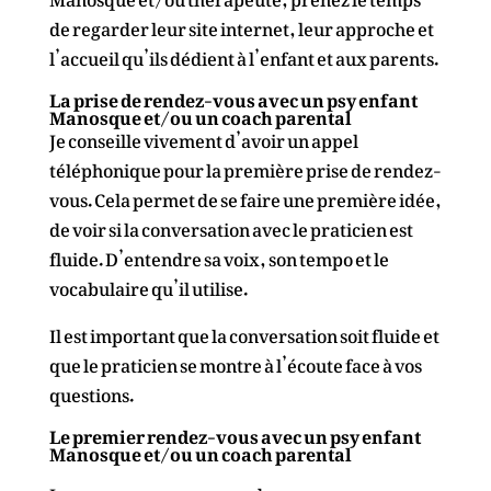
de regarder leur site internet, leur approche et
l’accueil qu’ils dédient à l’enfant et aux parents.
La prise de rendez-vous avec un psy enfant
Manosque et/ou un coach parental
Je conseille vivement d’avoir un appel
téléphonique pour la première prise de rendez-
vous. Cela permet de se faire une première idée,
de voir si la conversation avec le praticien est
fluide. D’entendre sa voix, son tempo et le
vocabulaire qu’il utilise.
Il est important que la conversation soit fluide et
que le praticien se montre à l’écoute face à vos
questions.
Le premier rendez-vous avec un psy enfant
Manosque et/ou un coach parental
Lorsque vous prenez rendez-vous avec un psy