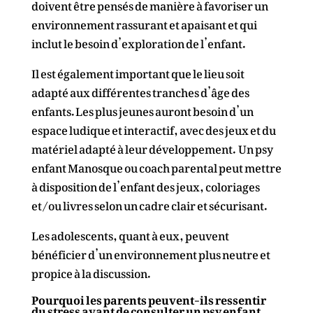
doivent être pensés de manière à favoriser un
environnement rassurant et apaisant et qui
inclut le besoin d’exploration de l’enfant.
Il est également important que le lieu soit
adapté aux différentes tranches d’âge des
enfants. Les plus jeunes auront besoin d’un
espace ludique et interactif, avec des jeux et du
matériel adapté à leur développement. Un psy
enfant Manosque ou coach parental peut mettre
à disposition de l’enfant des jeux, coloriages
et/ou livres selon un cadre clair et sécurisant.
Les adolescents, quant à eux, peuvent
bénéficier d’un environnement plus neutre et
propice à la discussion.
Pourquoi les parents peuvent-ils ressentir
du stress avant de consulter un psy enfant