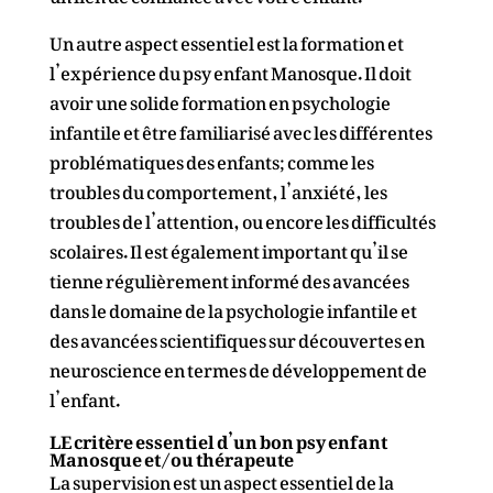
Un autre aspect essentiel est la formation et
l’expérience du psy enfant Manosque. Il doit
avoir une solide formation en psychologie
infantile et être familiarisé avec les différentes
problématiques des enfants; comme les
troubles du comportement, l’anxiété, les
troubles de l’attention, ou encore les difficultés
scolaires. Il est également important qu’il se
tienne régulièrement informé des avancées
dans le domaine de la psychologie infantile et
des avancées scientifiques sur découvertes en
neuroscience en termes de développement de
l’enfant.
LE critère essentiel d’un bon psy enfant
Manosque et/ou thérapeute
La supervision est un aspect essentiel de la