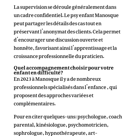
La supervision se déroule généralement dans
un cadre confidentiel. Le psy enfant Manosque
peut partager les détails des cas tout en
préservant l’anonymat des clients. Cela permet
d’encourager une discussion ouverte et
honnête, favorisant ainsi l’apprentissage et la
croissance professionnelle du praticien.
Quel accompagnement choisir pour votre
enfant en difficulté?
En 2023 à Manosque il y a de nombreux
professionnels spécialisés dans l’enfance , qui
proposent des approches variées et
complémentaires.
Pour en citer quelques-uns: psychologue, coach
parental, kinésiologue, psychomotricien,
sophrologue, hypnothérapeute, art-