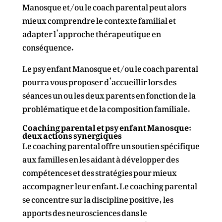
Manosque et/ou le coach parental peut alors
mieux comprendre le contexte familial et
adapter l’approche thérapeutique en
conséquence.
Le psy enfant Manosque et/ou le coach parental
pourra vous proposer d’accueillir lors des
séances un ou les deux parents en fonction de la
problématique et de la composition familiale.
Coaching parental et psy enfant Manosque:
deux actions synergiques
Le coaching parental offre un soutien spécifique
aux familles en les aidant à développer des
compétences et des stratégies pour mieux
accompagner leur enfant. Le coaching parental
se concentre sur la
discipline positive
, les
apports des neurosciences dans le