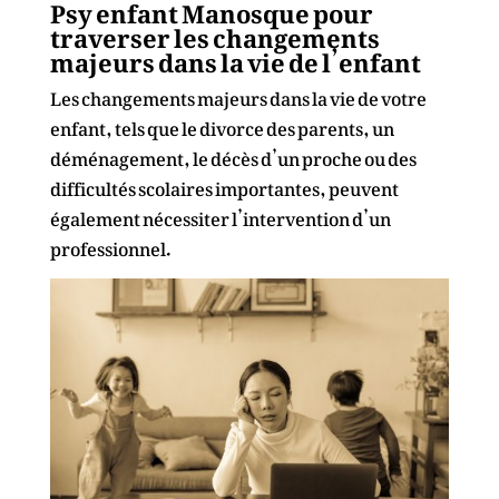
Psy enfant Manosque pour
traverser les changements
majeurs dans la vie de l’enfant
Les changements majeurs dans la vie de votre
enfant, tels que le divorce des parents, un
déménagement, le décès d’un proche ou des
difficultés scolaires importantes, peuvent
également nécessiter l’intervention d’un
professionnel.