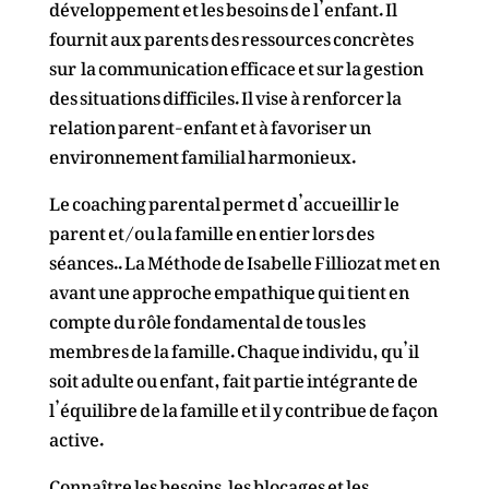
développement et les besoins de l’enfant. Il
fournit aux parents des ressources concrètes
sur la communication efficace et sur la gestion
des situations difficiles. Il vise à renforcer la
relation parent-enfant et à favoriser un
environnement familial harmonieux.
Le coaching parental permet d’accueillir le
parent et/ou la famille en entier lors des
séances.. La
Méthode de Isabelle Filliozat
met en
avant une approche empathique qui tient en
compte du rôle fondamental de tous les
membres de la famille. Chaque individu, qu’il
soit adulte ou enfant, fait partie intégrante de
l’équilibre de la famille et il y contribue de façon
active.
Connaître les besoins,les blocages et les