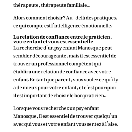
thérapeute, thérapeute familiale…
Alors comment choisir? Au- delà des pratiques,
ce qui compte est l’intelligence émotionnelle.
La relation de confiance entre le praticien,
votre enfant et vous est essentielle
La recherche d’un psy enfant Manosque peut
sembler décourageante, mais il est essentiel de
trouver un professionnel compétent qui
établira une relation de confiance avec votre
enfant. En tant que parent, vous voulez ce qu’il y
a de mieux pour votre enfant, et c’est pourquoi
il est important de choisir le bon praticien..
Lorsque vous recherchez un psy enfant
Manosque, il est essentiel de trouver quelqu’un
avec qui vous et votre enfant vous sentez à l’aise.