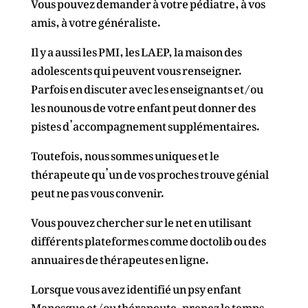
Vous pouvez demander à votre pédiatre, à vos
amis, à votre généraliste.
Il y a aussi les
PMI
, les
LAEP
, la
maison des
adolescents
qui peuvent vous renseigner.
Parfois en discuter avec les enseignants et/ou
les nounous de votre enfant peut donner des
pistes d’accompagnement supplémentaires.
Toutefois, nous sommes uniques et le
thérapeute qu’un de vos proches trouve génial
peut ne pas vous convenir.
Vous pouvez chercher sur le net en utilisant
différents plateformes comme
doctolib
ou des
annuaires
de thérapeutes en ligne.
Lorsque vous avez identifié un psy enfant
Manosque et/ou thérapeute, prenez le temps