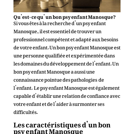
Qu’est-ce qu’ un bon psy enfant Manosque?
Si vous êtes à la recherche d’un psy enfant
Manosque, il est essentiel de trouver un
professionnel compétent et adapté aux besoins
de votre enfant. Un bon psy enfant Manosque est
une personne qualifiée et expérimentée dans
les domaines du développement de l’enfant. Un
bon psy enfant Manosque a aussi une
connaissance pointue des pathologies de
l’enfant. Le psy enfant Manosque est également
capable d’établir une relation de confiance avec
votre enfant et de l’aider à surmonter ses
difficultés.
Les caractéristiques d’un bon
psy enfant Manosque