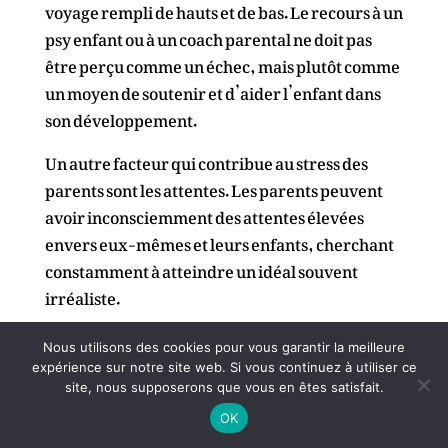
voyage rempli de hauts et de bas. Le recours à un
psy enfant ou à un coach parental ne doit pas
être perçu comme un échec, mais plutôt comme
un moyen de soutenir et d’aider l’enfant dans
son développement.
Un autre facteur qui contribue au stress des
parents sont les attentes. Les parents peuvent
avoir inconsciemment des attentes élevées
envers eux-mêmes et leurs enfants, cherchant
constamment à atteindre un idéal souvent
irréaliste.
Cette pression auto-imposée peut être
Nous utilisons des cookies pour vous garantir la meilleure
épuisante et générer du stress. Il est essentiel de
expérience sur notre site web. Si vous continuez à utiliser ce
se rappeler que chaque enfant est unique et se
site, nous supposerons que vous en êtes satisfait.
développe à son propre rythme. Demander de
OK
l’aide à un professionnel ne signifie pas qu’ils ne