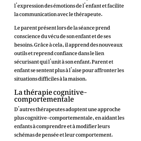
l’expression des émotions de l’enfant et facilite
la communication avec le thérapeute.
Le parent présent lors de la séance prend
conscience du vécu de son enfant et de ses
besoins. Grâce à cela, il apprend des nouveaux
outils et reprend confiance dans le lien
sécurisant qui l’unit à son enfant. Parent et
enfant se sentent plus à l’aise pour affronter les
situations difficiles à la maison.
La thérapie cognitive-
comportementale
D’autres thérapeutes adoptent une approche
plus cognitive-comportementale, en aidant les
enfants à comprendre et à modifier leurs
schémas de pensée et leur comportement.