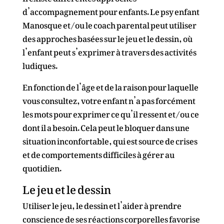
d’accompagnement pour enfants. Le psy enfant
Manosque et/ou le coach parental peut utiliser
des approches basées sur le jeu et le dessin, où
l’enfant peut s’exprimer à travers des activités
ludiques.
En fonction de l’âge et de la raison pour laquelle
vous consultez, votre enfant n’a pas forcément
les mots pour exprimer ce qu’il ressent et/ou ce
dont il a besoin. Cela peut le bloquer dans une
situation inconfortable, qui est source de crises
et de comportements difficiles à gérer au
quotidien.
Le jeu et le dessin
Utiliser le jeu, le dessin et l’aider à prendre
conscience de ses réactions corporelles favorise