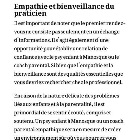
Empathie et bienveillance du
praticien
Il est important de noter que le premier rendez-
vous ne consiste pas seulement en un échange
d’informations. Il s’agit également d’une
opportunité pour établir une relation de
confiance avec le psy enfant à Manosque ou le
coach parental. Si bien que l’empathie et la
bienveillance sont des qualités essentielles que
vous devriez rechercher chez le professionnel.
En raison de la nature délicate des problèmes
liés aux enfants et à la parentalité, il est
primordial de se sentir écouté, compris et
soutenu. Un psy enfant à Manosque ou un coach
parental empathique sera en mesure de créer
un environnement sûr où vous pourrez vous