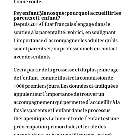
bonne route.
Psy enfant Manosque: pourquoi accueillir les
parents et l’enfant?
Depuis 2019 l’Etat français s’engage dans le
soutien à la parentalité, voir
ici,
en soulignant
l’importance d’accompagner les adultes qu’ils
soient parents et/ou professionnels en contact
avec des enfants.
Ceci à partir de la grossesse et du plus jeune age
de l’enfant, comme illustre la
commission de
1000 premiers jours.
Les données ci-indiquées
appuient sur l’importance de trouver un
accompagnement qui permette d’accueillir à la
fois les parents et l’enfant dans le processus
thérapeutique. Le bien-être de l’enfant est une
préoccupation primordiale, et le rôle des
parents dans sa vie ne peut être sous-estimé.