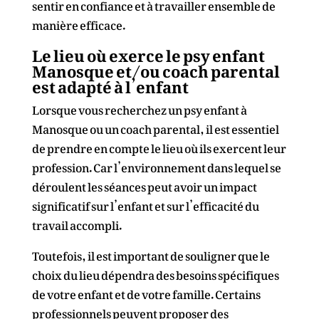
sentir en confiance et à travailler ensemble de
manière efficace.
Le lieu où exerce le psy enfant
Manosque et/ou coach parental
est adapté à l’enfant
Lorsque vous recherchez un psy enfant à
Manosque ou un coach parental, il est essentiel
de prendre en compte le lieu où ils exercent leur
profession. Car l’environnement dans lequel se
déroulent les séances peut avoir un impact
significatif sur l’enfant et sur l’efficacité du
travail accompli.
Toutefois, il est important de souligner que le
choix du lieu dépendra des besoins spécifiques
de votre enfant et de votre famille. Certains
professionnels peuvent proposer des