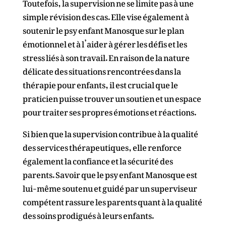
Toutefois, la supervision ne se limite pas à une
simple révision des cas. Elle vise également à
soutenir le psy enfant Manosque sur le plan
émotionnel et à l’aider à gérer les défis et les
stress liés à son travail. En raison de la nature
délicate des situations rencontrées dans la
thérapie pour enfants, il est crucial que le
praticien puisse trouver un soutien et un espace
pour traiter ses propres émotions et réactions.
Si bien que la supervision contribue à la qualité
des services thérapeutiques, elle renforce
également la confiance et la sécurité des
parents. Savoir que le psy enfant Manosque est
lui-même soutenu et guidé par un superviseur
compétent rassure les parents quant à la qualité
des soins prodigués à leurs enfants.